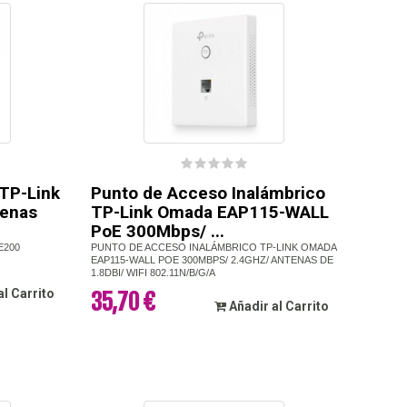
 TP-Link
Punto de Acceso Inalámbrico
tenas
TP-Link Omada EAP115-WALL
PoE 300Mbps/ ...
E200
PUNTO DE ACCESO INALÁMBRICO TP-LINK OMADA
EAP115-WALL POE 300MBPS/ 2.4GHZ/ ANTENAS DE
1.8DBI/ WIFI 802.11N/B/G/A
al Carrito
35,70 €
Añadir al Carrito