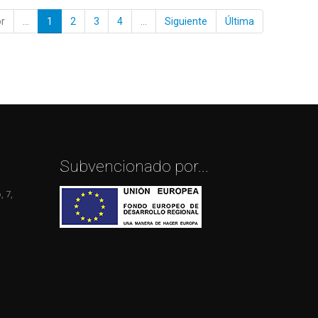
or
...
1
2
3
4
...
Siguiente
Última
Subvencionado por...
 7,