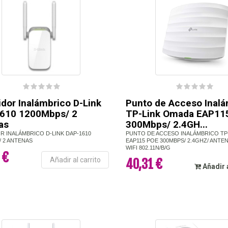
dor Inalámbrico D-Link
Punto de Acceso Inalá
610 1200Mbps/ 2
TP-Link Omada EAP11
as
300Mbps/ 2.4GH...
R INALÁMBRICO D-LINK DAP-1610
PUNTO DE ACCESO INALÁMBRICO TP
/ 2 ANTENAS
EAP115 POE 300MBPS/ 2.4GHZ/ ANTEN
WIFI 802.11N/B/G
 €
Añadir al carrito
40,31 €
Añadir 