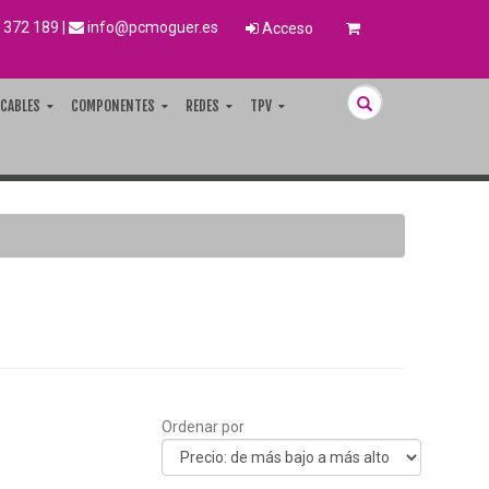
 372 189
|
info@pcmoguer.es
Acceso
CABLES
COMPONENTES
REDES
TPV
Ordenar por