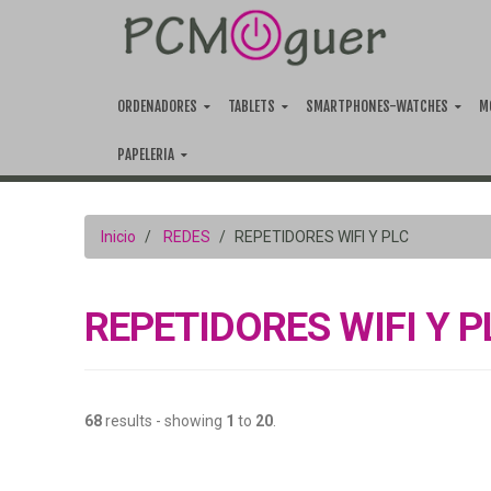
ORDENADORES
TABLETS
SMARTPHONES-WATCHES
M
PAPELERIA
Inicio
REDES
REPETIDORES WIFI Y PLC
REPETIDORES WIFI Y P
68
results - showing
1
to
20
.