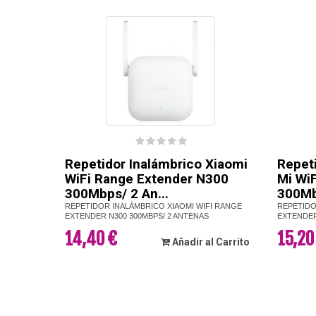
Repetidor Inalámbrico Xiaomi
Repet
WiFi Range Extender N300
Mi Wi
300Mbps/ 2 An...
300Mbp
REPETIDOR INALÁMBRICO XIAOMI WIFI RANGE
REPETIDO
EXTENDER N300 300MBPS/ 2 ANTENAS
EXTENDER
14,40 €
15,20
Añadir al Carrito