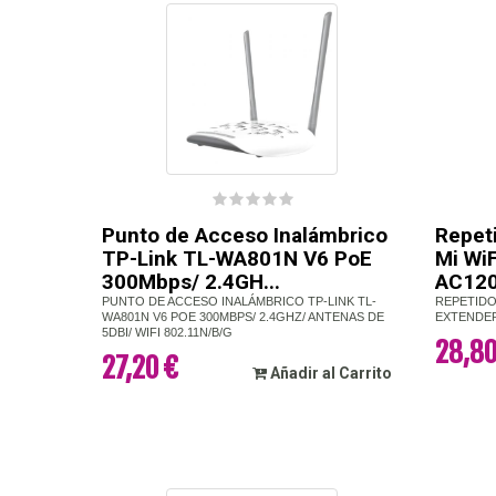
Punto de Acceso Inalámbrico
Repet
TP-Link TL-WA801N V6 PoE
Mi Wi
300Mbps/ 2.4GH...
AC120
PUNTO DE ACCESO INALÁMBRICO TP-LINK TL-
REPETIDO
WA801N V6 POE 300MBPS/ 2.4GHZ/ ANTENAS DE
EXTENDER
5DBI/ WIFI 802.11N/B/G
28,80
27,20 €
Añadir al Carrito