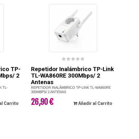
rico TP-
Repetidor Inalámbrico TP-Link
Mbps/ 2
TL-WA860RE 300Mbps/ 2
Antenas
K TL-
REPETIDOR INALÁMBRICO TP-LINK TL-WA860RE
300MBPS/ 2 ANTENAS
26,90 €
al Carrito
Añadir al Carrito