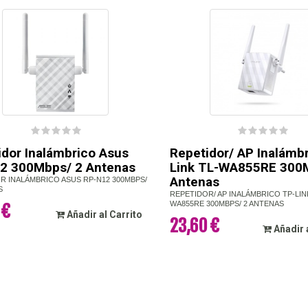
idor Inalámbrico Asus
Repetidor/ AP Inalámb
2 300Mbps/ 2 Antenas
Link TL-WA855RE 300
Antenas
R INALÁMBRICO ASUS RP-N12 300MBPS/
S
REPETIDOR/ AP INALÁMBRICO TP-LIN
WA855RE 300MBPS/ 2 ANTENAS
 €
Añadir al Carrito
23,60 €
Añadir 