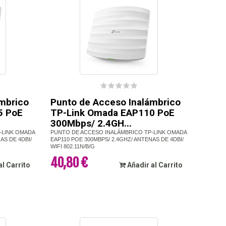
mbrico
Punto de Acceso Inalámbrico
5 PoE
TP-Link Omada EAP110 PoE
300Mbps/ 2.4GH...
-LINK OMADA
PUNTO DE ACCESO INALÁMBRICO TP-LINK OMADA
AS DE 4DBI/
EAP110 POE 300MBPS/ 2.4GHZ/ ANTENAS DE 4DBI/
WIFI 802.11N/B/G
40,80 €
al Carrito
Añadir al Carrito