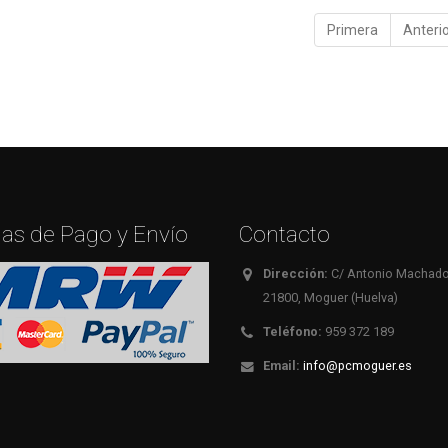
Primera
Anteri
as de Pago y Envío
Contacto
Dirección:
C/ Antonio Machado,
21800, Moguer (Huelva)
Teléfono:
959 372 189
Email:
info@pcmoguer.es