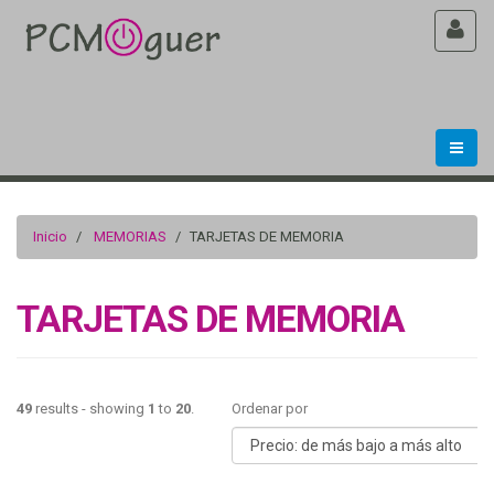
Inicio
MEMORIAS
TARJETAS DE MEMORIA
TARJETAS DE MEMORIA
49
results - showing
1
to
20
.
Ordenar por