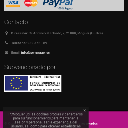
Contacto
Dirección:
C/ Antonio Machado, 7, 21800, Moguer (Huelva)
Teléfono:
959 372 189
Email:
info@pcmoguer.es
Subvencionado por...
x
PCMoguer utiliza cookies propias y de terceros
para su funcionamiento,para mantener la
sesión y personalizar la experiencia del
© Copyright 2015. PCMoguer Todos los derechos reservados
usuario, así como para obtener estadísticas