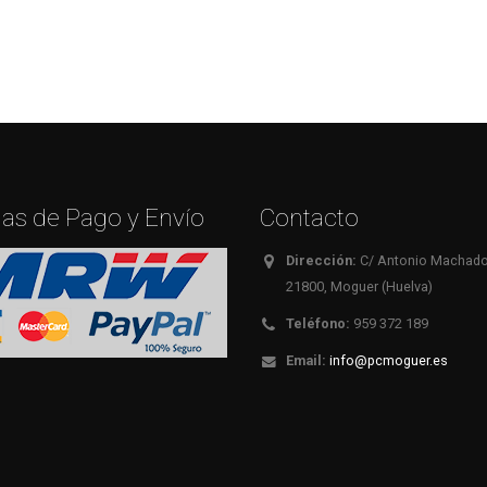
as de Pago y Envío
Contacto
Dirección:
C/ Antonio Machado,
21800, Moguer (Huelva)
Teléfono:
959 372 189
Email:
info@pcmoguer.es