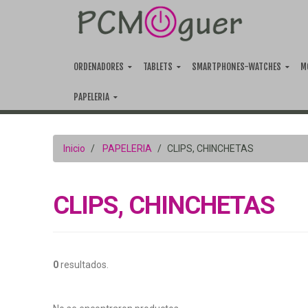
ORDENADORES
TABLETS
SMARTPHONES-WATCHES
M
PAPELERIA
Inicio
PAPELERIA
CLIPS, CHINCHETAS
CLIPS, CHINCHETAS
0
resultados.