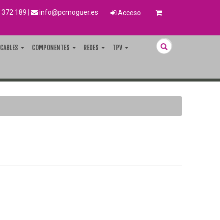
 372 189
|
info@pcmoguer.es
Acceso
CABLES
COMPONENTES
REDES
TPV